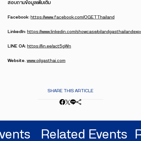
สอบถามข้อมูลเพิ่มเติม
Facebook:
https://www.facebook.com/OGETThailand
LinkedIn:
https://www.linkedin.com/showcase/oilandgasthailandexp
LINE OA:
https://lin.ee/act5gWn
Website.
www.oilgasthai.com
SHARE THIS ARTICLE
ents
Related Events
Re