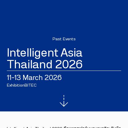
Past Events
Intelligent Asia
Thailand 2026
11–13 March 2026
Exhibition
BITEC