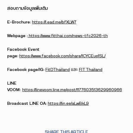
สอบถามข้อมูลเพิ่มเติม
E-Brochure:
https://l.ead.me/bfXLW7
Webpage :
https://www.fitthai.com/news-tfc2026-th
Facebook Event
page:
https://www.facebook.com/share/1CYCEup1SL/
Facebook page/IG:
FitDThailand
และ
FIT Thailand
LINE
VOOM:
https://linevoom.line.me/post/1177603513629960966
Broadcast LINE OA:
https://lin.ee/aLwBkL9
SHARE THIS ARTICLE