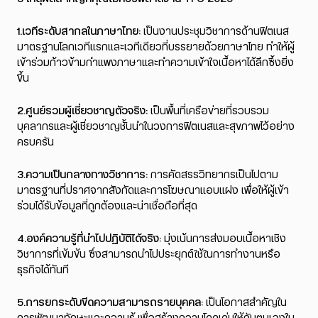
1.เวทีระดับสากลในภาษาไทย:
เป็นงานประชุมวิชาการด้านฟิตเนส
มาตรฐานโลกเวทีแรกและเวทีเดียวที่บรรยายด้วยภาษาไทย ทำให้ผู้
เข้าร่วมก้าวข้ามกำแพงภาษาและทำความเข้าใจเนื้อหาได้ลึกซึ้งยิ่ง
ขึ้น
2.ศูนย์รวมผู้เชี่ยวชาญตัวจริง:
เป็นพื้นที่เครือข่ายที่รวบรวม
บุคลากรและผู้เชี่ยวชาญชั้นนำในวงการฟิตเนสและสุขภาพไว้อย่าง
ครบครัน
3.ความเป็นกลางทางวิชาการ:
การคัดสรรวิทยากรเป็นไปตาม
มาตรฐานที่ปราศจากสังกัดและการโฆษณาแอบแฝง เพื่อให้ผู้เข้า
ร่วมได้รับข้อมูลที่ถูกต้องและน่าเชื่อถือที่สุด
4.องค์ความรู้ที่นำไปปฏิบัติได้จริง:
มุ่งเน้นการส่งมอบเนื้อหาเชิง
วิชาการที่เข้มข้น ซึ่งสามารถนำไปประยุกต์ใช้ในการทำงานหรือ
ธุรกิจได้ทันที
5.การยกระดับขีดความสามารถรายบุคคล:
เป็นโอกาสสำคัญใน