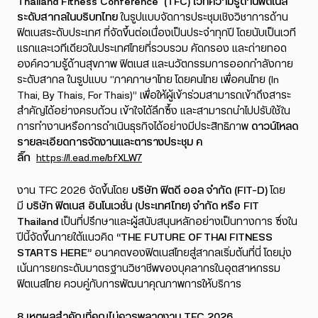
Thailand Fitness Conference (
TFC)
เวทีความรู้ด้านฟิตเนส
ระดับสากลในบริบทไทย
ในรูปแบบจัดการประชุมเชิงวิชาการด้าน
ฟิตเนสระดับประเทศ ที่จัดขึ้นต่อเนื่องเป็นประจำทุกปี โดยนับเป็นเวที
แรกและเวทีเดียวในประเทศไทยที่รวบรวม คัดกรอง และถ่ายทอด
องค์ความรู้ด้านสุขภาพ ฟิตเนส และนวัตกรรมการออกกำลังกาย
ระดับสากล ในรูปแบบ “ภาคภาษาไทย โดยคนไทย เพื่อคนไทย (In
Thai, By Thais, For Thais)” เพื่อให้ผู้เข้าร่วมสามารถเข้าถึงสาระ
สำคัญได้อย่างครบถ้วน เข้าใจได้ลึกซึ้ง และสามารถนำไปปรับใช้ใน
การทำงานหรือการดำเนินธุรกิจได้อย่างมีประสิทธิภาพ
ดาวน์โหลด
รายละเอียดการจัดงานและตารางประชุม ค
ลิ๊ก
https://l.ead.me/bfXLW7
งาน TFC 2026 จัดขึ้นโดย
บริษัท ฟิตดี ออล จำกัด (
FIT-D)
โดย
มี
บริษัท ฟิตเนส อินโนเวชั่น (ประเทศไทย) จำกัด หรือ
FIT
Thailand
เป็นที่ปรึกษาและผู้สนับสนุนหลักอย่างเป็นทางการ ซึ่งใน
ปีนี้จัดขึ้นภายใต้แนวคิด
“THE FUTURE OF THAI FITNESS
STARTS HERE”
อนาคตของฟิตเนสไทยสู่สากลเริ่มต้นที่นี่ โดยมุ่ง
เน้นการยกระดับมาตรฐานวิชาชีพของบุคลากรในอุตสาหกรรม
ฟิตเนสไทย ควบคู่กับการพัฒนาคุณภาพการให้บริการ
8
เหตุผลสำคัญที่คุณไม่ควรพลาดงาน
TFC 2026