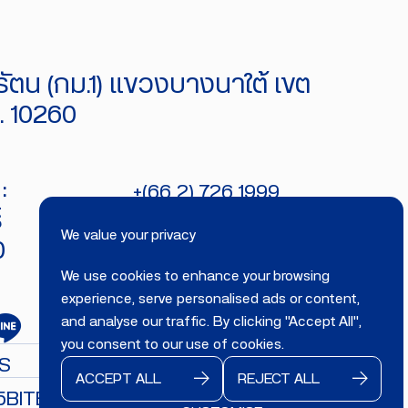
ัตน (กม.1) แขวงบางนาใต้ เขต
 10260
:
+(66 2) 726 1999
์
bitecburi@bhirajburi.co.th
We value your privacy
0
We use cookies to enhance your browsing
experience, serve personalised ads or content,
and analyse our traffic. By clicking "Accept All",
you consent to our use of cookies.
S
ACCEPT ALL
REJECT ALL
5
BITECBURI.COM
All rights reserved.