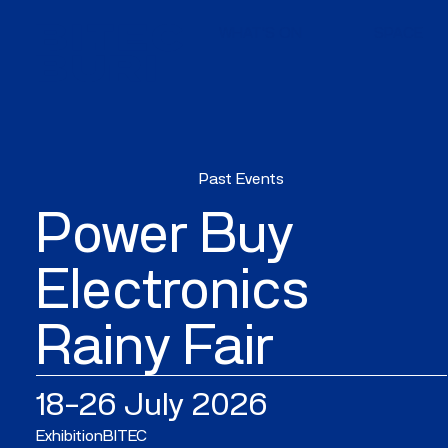
WHAT'S ON
SPACE
Past Events
Power Buy
Electronics
Rainy Fair
18–26 July 2026
Exhibition
BITEC