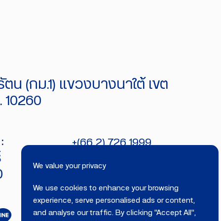
ัตน (กม.1) แขวงบางนาใต้ เขต
 10260
:
+(66 2) 726 1999
์
bitecburi@bhirajburi.co.th
We value your privacy
0
We use cookies to enhance your browsing
experience, serve personalised ads or content,
and analyse our traffic. By clicking "Accept All",