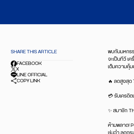
SHARE THIS ARTICLE
พบกับมหกรรมเ
จะเป็นทีวี เ
FACEBOOK
เต็มความคุ้ม
X
LINE OFFICIAL
COPY LINK
🔥 ลดสูงสุด
💳 รับเครดิต
✨ สมาชิก The
ห้ามพลาด! Po
ชุ่มฉ่ำ ลดกร