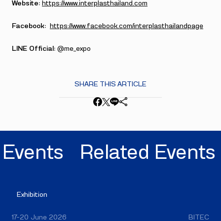
Website:
https://www.interplasthailand.com
Facebook:
https://www.facebook.com/interplasthailandpage
LINE Official:
@me_expo
SHARE THIS ARTICLE
Events
Related Events
Exhibition
17–20 June 2026
BITEC