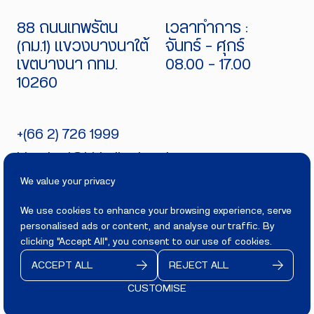
88 ถนนเทพรัตน
เวลาทำการ :
(กม.1) แขวงบางนาใต้
จันทร์ - ศุกร์
เขตบางนา กทม.
08.00 - 17.00
10260
+(66 2) 726 1999
bitecburi@bhirajburi.co.th
We value your privacy
We use cookies to enhance your browsing experience, serve
personalised ads or content, and analyse our traffic. By
PRIVACY
TERMS
clicking "Accept All", you consent to our use of cookies.
Copyright 2025
BITECBURI.COM
ACCEPT ALL
REJECT ALL
All rights reserved.
CUSTOMISE
CONTACT