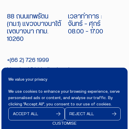
88 ถนนเทพรัตน
เวลาทำการ :
(กม.1) แขวงบางนาใต้
จันทร์ - ศุกร์
เขตบางนา กทม.
08.00 - 17.00
10260
+(66 2) 726 1999
bitecburi@bhirajburi.co.th
We value your privacy
We use cookies to enhance your browsing experience, serve
personalised ads or content, and analyse our traffic. By
PRIVACY
TERMS
clicking "Accept All", you consent to our use of cookies.
Copyright 2025
BITECBURI.COM
ACCEPT ALL
REJECT ALL
All rights reserved.
CUSTOMISE