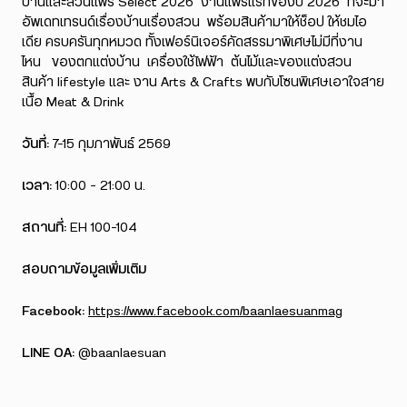
บ้านและสวนแฟร์ Select 2026 งานแฟร์แรกของปี 2026 ที่จะมา
อัพเดทเทรนด์เรื่องบ้านเรื่องสวน พร้อมสินค้ามาให้ช็อป ให้ชมไอ
เดีย ครบครันทุกหมวด ทั้งเฟอร์นิเจอร์คัดสรรมาพิเศษไม่มีที่งาน
ไหน ของตกแต่งบ้าน เครื่องใช้ไฟฟ้า ต้นไม้และของแต่งสวน
สินค้า lifestyle และ งาน Arts & Crafts พบกับโซนพิเศษเอาใจสาย
เนื้อ Meat & Drink
วันที่:
7-15 กุมภาพันธ์ 2569
เวลา:
10:00 – 21:00 น.
สถานที่:
EH 100-104
สอบถามข้อมูลเพิ่มเติม
Facebook:
https://www.facebook.com/baanlaesuanmag
LINE OA:
@baanlaesuan