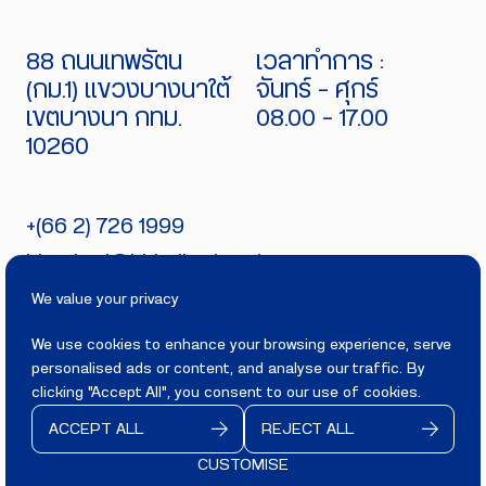
88 ถนนเทพรัตน
เวลาทำการ :
(กม.1) แขวงบางนาใต้
จันทร์ - ศุกร์
เขตบางนา กทม.
08.00 - 17.00
10260
+(66 2) 726 1999
bitecburi@bhirajburi.co.th
We value your privacy
We use cookies to enhance your browsing experience, serve
personalised ads or content, and analyse our traffic. By
PRIVACY
TERMS
clicking "Accept All", you consent to our use of cookies.
Copyright 2025
BITECBURI.COM
ACCEPT ALL
REJECT ALL
All rights reserved.
CUSTOMISE