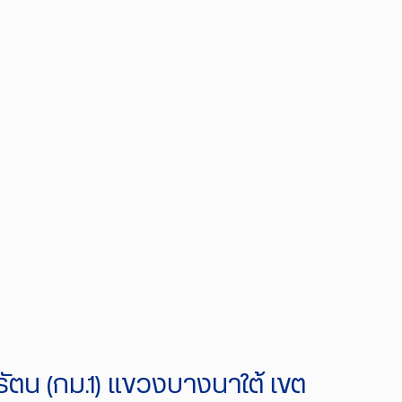
ัตน (กม.1) แขวงบางนาใต้ เขต