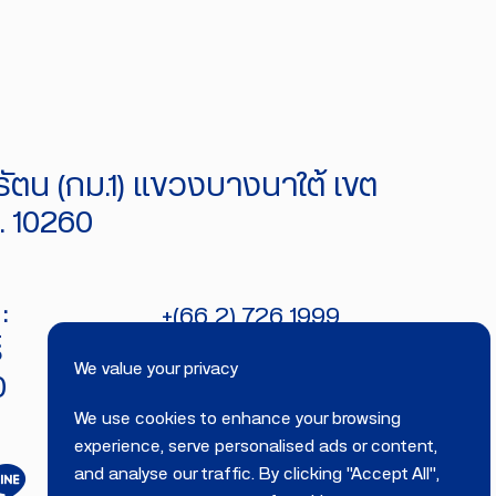
ัตน (กม.1) แขวงบางนาใต้ เขต
 10260
:
+(66 2) 726 1999
์
bitecburi@bhirajburi.co.th
We value your privacy
0
We use cookies to enhance your browsing
experience, serve personalised ads or content,
and analyse our traffic. By clicking "Accept All",