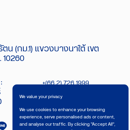
ัตน (กม.1) แขวงบางนาใต้ เขต
 10260
:
+(66 2) 726 1999
์
bitecburi@bhirajburi.co.th
We value your privacy
0
We use cookies to enhance your browsing
experience, serve personalised ads or content,
and analyse our traffic. By clicking "Accept All",