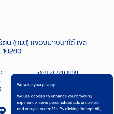
ัตน (กม.1) แขวงบางนาใต้ เขต
 10260
:
+(66 2) 726 1999
์
bitecburi@bhirajburi.co.th
We value your privacy
0
We use cookies to enhance your browsing
experience, serve personalised ads or content,
and analyse our traffic. By clicking "Accept All",