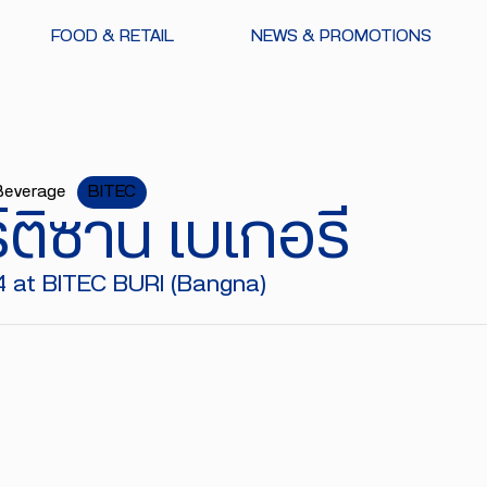
FOOD & RETAIL
NEWS & PROMOTIONS
Beverage
BITEC
์ติซาน เบเกอรี
4 at BITEC BURI (Bangna)