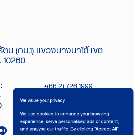
ัตน (กม.1) แขวงบางนาใต้ เขต
 10260
:
+(66 2) 726 1999
์
bitecburi@bhirajburi.co.th
We value your privacy
0
We use cookies to enhance your browsing
experience, serve personalised ads or content,
and analyse our traffic. By clicking "Accept All",